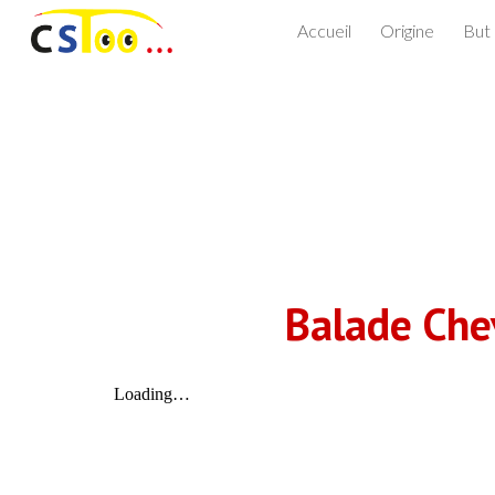
Accueil
Origine
But
Sk
Balade Che