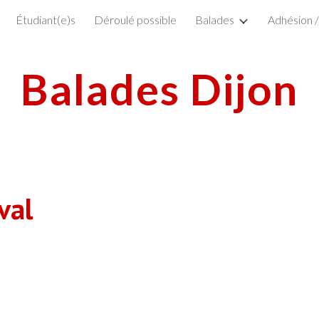
Étudiant(e)s
Déroulé possible
Balades
Adhésion 
ip to main content
Skip to navigat
B
alades Dijon
val